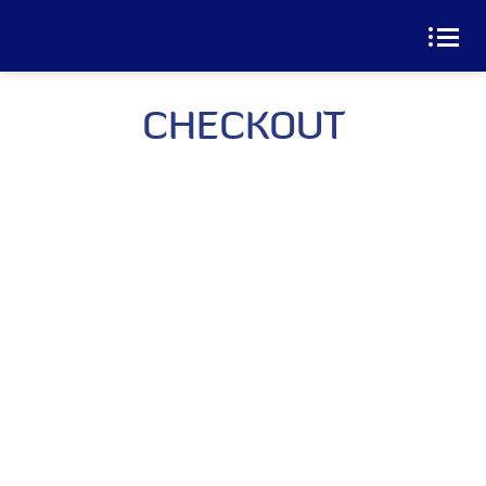
CHECKOUT
Email: cuathepgoonsan@gmail.com
Website: goonsan.vn
CÔNG TY CỔ PHẦN SẢN XUẤT &
THƯƠNG MẠI XNK GOONSAN
VPĐD: Đội 7 – Thượng Mỗ – Đan Phượng – Hà Nội