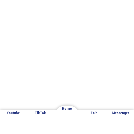
Nhà máy sản xuất 1: Đan Phượng – Hà Nội
Nhà máy sản xuất 2: Hoàng Xá – Thanh Thủy – Phú Thọ
Copyright 2023 © Goonsan
Holine
Youtube
TikTok
Zalo
Messenger