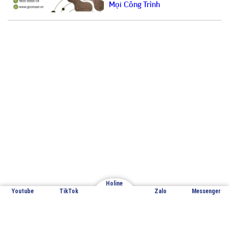
Mọi Công Trình
Email: cuathepgoonsan@gmail.com
Website: goonsan.vn
CÔNG TY CỔ PHẦN SẢN XUẤT &
THƯƠNG MẠI XNK GOONSAN
VPĐD: Đội 7 – Thượng Mỗ – Đan Phượng – Hà Nội
Holine
Youtube
TikTok
Zalo
Messenger
Nhà máy sản xuất 1: Đan Phượng – Hà Nội
Nhà máy sản xuất 2: Hoàng Xá – Thanh Thủy – Phú Thọ