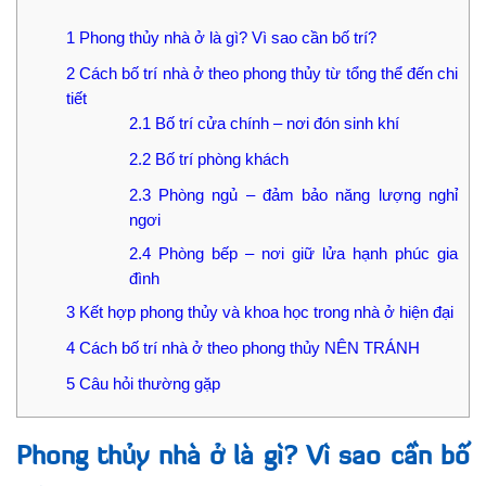
1
Phong thủy nhà ở là gì? Vì sao cần bố trí?
2
Cách bố trí nhà ở theo phong thủy từ tổng thể đến chi
tiết
2.1
Bố trí cửa chính – nơi đón sinh khí
2.2
Bố trí phòng khách
2.3
Phòng ngủ – đảm bảo năng lượng nghỉ
ngơi
2.4
Phòng bếp – nơi giữ lửa hạnh phúc gia
đình
3
Kết hợp phong thủy và khoa học trong nhà ở hiện đại
4
Cách bố trí nhà ở theo phong thủy NÊN TRÁNH
5
Câu hỏi thường gặp
Phong thủy nhà ở là gì? Vì sao cần bố