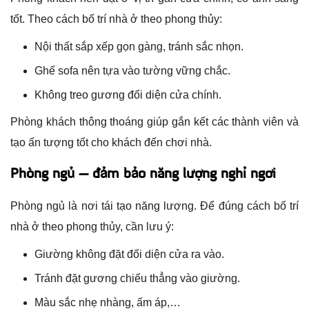
tốt. Theo cách bố trí nhà ở theo phong thủy:
Nội thất sắp xếp gọn gàng, tránh sắc nhọn.
Ghế sofa nên tựa vào tường vững chắc.
Không treo gương đối diện cửa chính.
Phòng khách thông thoáng giúp gắn kết các thành viên và
tạo ấn tượng tốt cho khách đến chơi nhà.
Phòng ngủ – đảm bảo năng lượng nghỉ ngơi
Phòng ngủ là nơi tái tạo năng lượng. Để đúng cách bố trí
nhà ở theo phong thủy, cần lưu ý:
Giường không đặt đối diện cửa ra vào.
Tránh đặt gương chiếu thẳng vào giường.
Màu sắc nhẹ nhàng, ấm áp,…