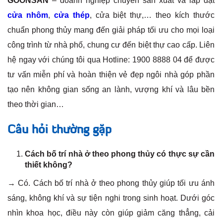
GOONSAN
– doanh nghiệp chuyên sản xuất và lắp đặt
cửa nhôm
,
cửa thép
, cửa biệt thự,… theo kích thước
chuẩn phong thủy mang đến giải pháp tối ưu cho mọi loại
công trình từ nhà phố, chung cư đến biệt thự cao cấp. Liên
hệ ngay với chúng tôi qua Hotline: 1900 8888 04 để được
tư vấn miễn phí và hoàn thiện vẻ đẹp ngôi nhà góp phần
tạo nên không gian sống an lành, vượng khí và lâu bền
theo thời gian…
Câu hỏi thường gặp
Cách bố trí nhà ở theo phong thủy có thực sự cần
thiết không?
→ Có. Cách bố trí nhà ở theo phong thủy giúp tối ưu ánh
sáng, không khí và sự tiện nghi trong sinh hoạt. Dưới góc
nhìn khoa học, điều này còn giúp giảm căng thẳng, cải