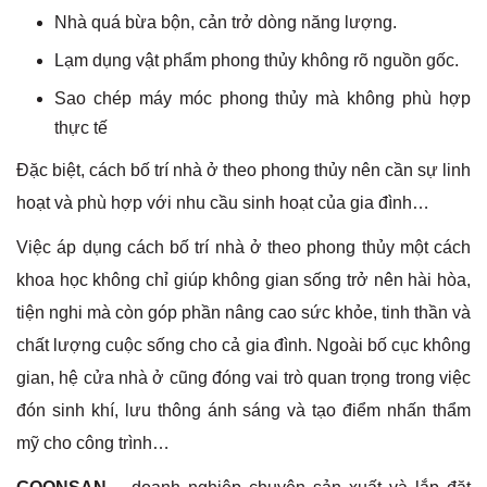
Nhà quá bừa bộn, cản trở dòng năng lượng.
Lạm dụng vật phẩm phong thủy không rõ nguồn gốc.
Sao chép máy móc phong thủy mà không phù hợp
thực tế
Đặc biệt, cách bố trí nhà ở theo phong thủy nên cần sự linh
hoạt và phù hợp với nhu cầu sinh hoạt của gia đình…
Việc áp dụng cách bố trí nhà ở theo phong thủy một cách
khoa học không chỉ giúp không gian sống trở nên hài hòa,
tiện nghi mà còn góp phần nâng cao sức khỏe, tinh thần và
chất lượng cuộc sống cho cả gia đình. Ngoài bố cục không
gian, hệ cửa nhà ở cũng đóng vai trò quan trọng trong việc
đón sinh khí, lưu thông ánh sáng và tạo điểm nhấn thẩm
mỹ cho công trình…