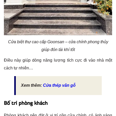
Cửa biệt thự cao cấp Goonsan – cửa chính phong thủy
giúp đón tài khí tốt
Điều này giúp dòng năng lượng tích cực đi vào nhà một
cách tự nhiên…
Xem thêm:
Cửa thép vân gỗ
Bố trí phòng khách
Phòng khách nên đặt ở vị trí gần cửa chính, có ánh sáng