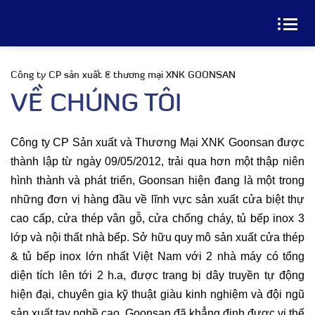
Công ty CP sản xuất & thương mại XNK GOONSAN
VỀ CHÚNG TÔI
Công ty CP Sản xuất và Thương Mại XNK Goonsan được
thành lập từ ngày 09/05/2012, trải qua hơn một thập niên
hình thành và phát triển, Goonsan hiện đang là một trong
những đơn vị hàng đầu về lĩnh vực sản xuất cửa biệt thự
cao cấp, cửa thép vân gỗ, cửa chống cháy, tủ bếp inox 3
lớp và nội thất nhà bếp. Sở hữu quy mô sản xuất cửa thép
& tủ bếp inox lớn nhất Việt Nam với 2 nhà máy có tổng
diện tích lên tới 2 h.a, được trang bị dây truyền tự động
hiện đại, chuyên gia kỹ thuật giàu kinh nghiệm và đội ngũ
sản xuất tay nghề cao, Goonsan đã khẳng định được vị thế