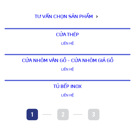
Tham khảo quyền lợi khi trở thành cộng tác viên
tại đây
TƯ VẤN CHỌN SẢN PHẨM
CỬA THÉP
LIÊN HỆ
CỬA NHÔM VÂN GỖ - CỬA NHÔM GIẢ GỖ
LIÊN HỆ
TỦ BẾP INOX
LIÊN HỆ
1
2
3