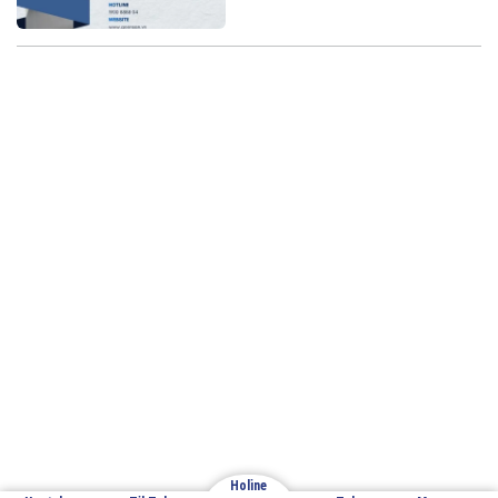
Email: cuathepgoonsan@gmail.com
Website: goonsan.vn
CÔNG TY CỔ PHẦN SẢN XUẤT &
THƯƠNG MẠI XNK GOONSAN
VPĐD: Đội 7 – Thượng Mỗ – Đan Phượng – Hà Nội
Nhà máy sản xuất 1: Đan Phượng – Hà Nội
Holine