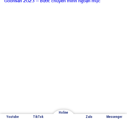
Goonsan 2023 – Bước chuyển mình ngoạn mục
Email: cuathepgoonsan@gmail.com
Website: goonsan.vn
CÔNG TY CỔ PHẦN SẢN XUẤT &
THƯƠNG MẠI XNK GOONSAN
VPĐD: Đội 7 – Thượng Mỗ – Đan Phượng – Hà Nội
Holine
Youtube
TikTok
Zalo
Messenger
Nhà máy sản xuất 1: Đan Phượng – Hà Nội