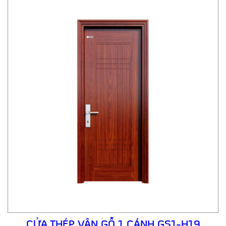
CỬA THÉP VÂN GỖ 1 CÁNH GS1-H19