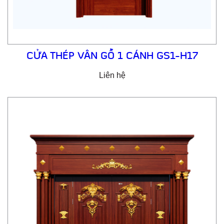
CỬA THÉP VÂN GỖ 1 CÁNH GS1-H17
Liên hệ