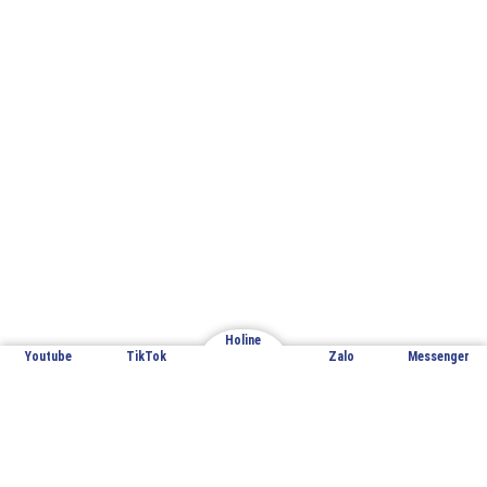
Email: cuathepgoonsan@gmail.com
Website: goonsan.vn
CÔNG TY CỔ PHẦN SẢN XUẤT &
THƯƠNG MẠI XNK GOONSAN
VPĐD: Đội 7 – Thượng Mỗ – Đan Phượng – Hà Nội
Holine
Youtube
TikTok
Zalo
Messenger
Nhà máy sản xuất 1: Đan Phượng – Hà Nội
Nhà máy sản xuất 2: Hoàng Xá – Thanh Thủy – Phú Thọ