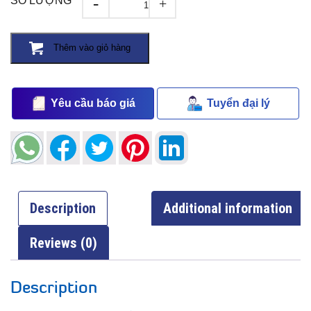
-
SỐ LƯỢNG
+
Thêm vào giỏ hàng
Yêu cầu báo giá
Tuyển đại lý
Description
Additional information
Reviews (0)
Description