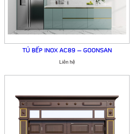
TỦ BẾP INOX AC89 – GOONSAN
Liên hệ