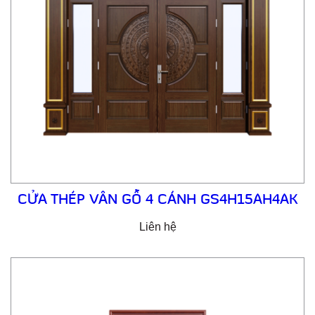
CỬA THÉP VÂN GỖ 4 CÁNH GS4H15AH4AK
Liên hệ