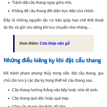
Tránh đặt cầu thang ngay giữa nhà.
Không để cầu thang đối diện trực tiếp cửa chính.
Đây là những nguyên tắc cơ bản giúp hạn chế thất thoát
tài lộc và giữ cho dòng khí lưu chuyển nhẹ nhàng…
Xem thêm:
Cửa thép vân gỗ
Những điều kiêng kỵ khi đặt cầu thang
Để tránh phạm phong thủy trong việc đặt cầu thang, gia
chủ cần lưu ý các đại kỵ trong thiết kế cầu thang sau:
Cầu thang hướng thẳng vào bếp hoặc nhà vệ sinh.
Cầu thang quá dốc hoặc quá hẹp.
Gầm cầu thang ẩm thấp, tối tăm.