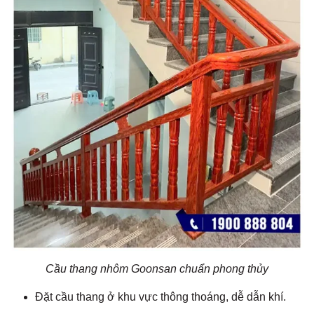
Cầu thang nhôm Goonsan chuẩn phong thủy
Đặt cầu thang ở khu vực thông thoáng, dễ dẫn khí.