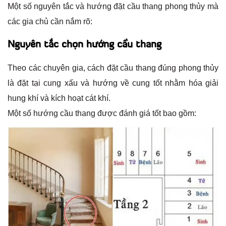
Một số nguyên tắc và hướng đặt cầu thang phong thủy mà
các gia chủ cần nắm rõ:
Nguyên tắc chọn hướng cầu thang
Theo các chuyên gia, cách đặt cầu thang đúng phong thủy
là đặt tại cung xấu và hướng về cung tốt nhằm hóa giải
hung khí và kích hoạt cát khí.
Một số hướng cầu thang được đánh giá tốt bao gồm: