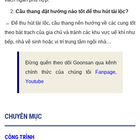
Cầu thang đặt hướng nào tốt để thu hút tài lộc?
→ Để thu hút tài lộc, cầu thang nên hướng về các cung tốt
theo bát trạch của gia chủ và tránh các khu vực uế khí như
bếp, nhà vệ sinh hoặc vị trí trung tâm ngôi nhà…
Đừng quên theo dõi Goonsan qua kênh
chính thức của chúng tôi
Fanpage
,
Youtube
CHUYÊN MỤC
CÔNG TRÌNH