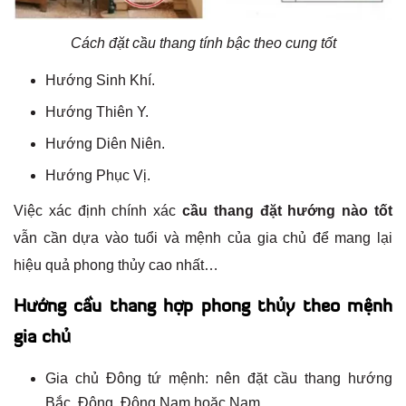
Cách đặt cầu thang tính bậc theo cung tốt
Hướng Sinh Khí.
Hướng Thiên Y.
Hướng Diên Niên.
Hướng Phục Vị.
Việc xác định chính xác
cầu thang đặt hướng nào tốt
vẫn cần dựa vào tuổi và mệnh của gia chủ để mang lại
hiệu quả phong thủy cao nhất…
Hướng cầu thang hợp phong thủy theo mệnh
gia chủ
Gia chủ Đông tứ mệnh: nên đặt cầu thang hướng
Bắc, Đông, Đông Nam hoặc Nam.