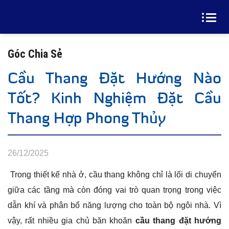
Góc Chia Sẻ
Cầu Thang Đặt Hướng Nào
Tốt? Kinh Nghiệm Đặt Cầu
Thang Hợp Phong Thủy
26/12/2025
Trong thiết kế nhà ở, cầu thang không chỉ là lối di chuyển
giữa các tầng mà còn đóng vai trò quan trọng trong việc
dẫn khí và phân bổ năng lượng cho toàn bộ ngôi nhà. Vì
vậy, rất nhiều gia chủ băn khoăn
cầu thang đặt hướng