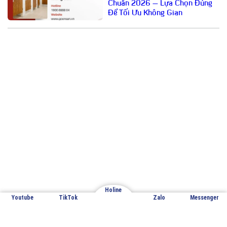
Chuẩn 2026 – Lựa Chọn Đúng
Để Tối Ưu Không Gian
Email: cuathepgoonsan@gmail.com
Website: goonsan.vn
CÔNG TY CỔ PHẦN SẢN XUẤT &
THƯƠNG MẠI XNK GOONSAN
VPĐD: Đội 7 – Thượng Mỗ – Đan Phượng – Hà Nội
Holine
Youtube
TikTok
Zalo
Messenger
Nhà máy sản xuất 1: Đan Phượng – Hà Nội