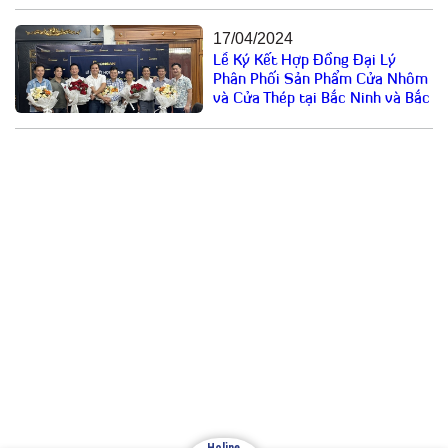
17/04/2024
Lễ Ký Kết Hợp Đồng Đại Lý
Phân Phối Sản Phẩm Cửa Nhôm
và Cửa Thép tại Bắc Ninh và Bắc
Giang
Email: cuathepgoonsan@gmail.com
Website: goonsan.vn
CÔNG TY CỔ PHẦN SẢN XUẤT &
THƯƠNG MẠI XNK GOONSAN
VPĐD: Đội 7 – Thượng Mỗ – Đan Phượng – Hà Nội
Holine