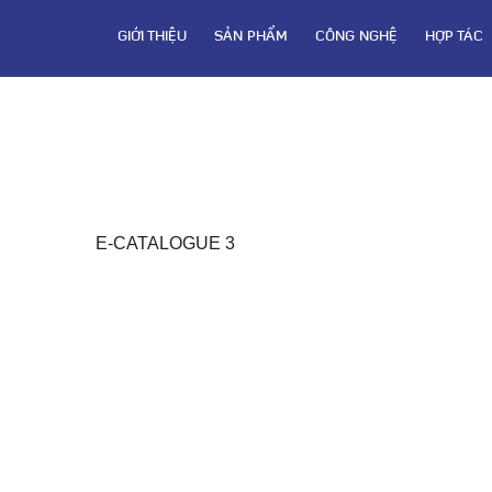
GIỚI THIỆU
SẢN PHẨM
CÔNG NGHỆ
HỢP TÁC
E-CATALOGUE 3
CÔ
Email: cuathepgoonsan@gmail.com
Website: goonsan.vn