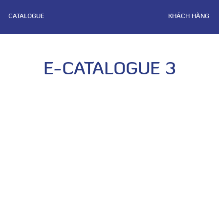
CATALOGUE
KHÁCH HÀNG
E-CATALOGUE 3
NG TY CỔ PHẦN SẢN XUẤT & THƯƠNG 
XNK GOONSAN
VPĐD: Đội 7 – Thượng Mỗ – Đan Phượng – Hà Nội