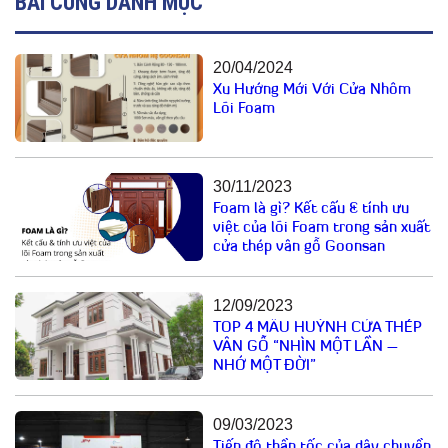
BÀI CÙNG DANH MỤC
20/04/2024
Xu Hướng Mới Với Cửa Nhôm
Lõi Foam
30/11/2023
Foam là gì? Kết cấu & tính ưu
việt của lõi Foam trong sản xuất
cửa thép vân gỗ Goonsan
12/09/2023
TOP 4 MẪU HUỲNH CỬA THÉP
VÂN GỖ “NHÌN MỘT LẦN –
NHỚ MỘT ĐỜI”
09/03/2023
Tiến độ thần tốc của dây chuyền