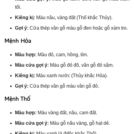
tối.
Kiêng kị:
Màu nâu, vàng đất (Thổ khắc Thủy).
Gợi ý:
Cửa thép vân gỗ màu gỗ đen hoặc gỗ xám tro.
Mệnh Hỏa
Màu hợp:
Màu đỏ, cam, hồng, tím.
Màu cửa gợi ý:
Màu gỗ đỏ đô, vân gỗ đỏ sậm.
Kiêng kị:
Màu xanh nước (Thủy khắc Hỏa).
Gợi ý:
Cửa thép vân gỗ màu vân gỗ đỏ.
Mệnh Thổ
Màu hợp:
Màu vàng đất, nâu, cam đất.
Màu cửa gợi ý:
Màu gỗ nâu vàng, gỗ hạt dẻ.
Kiêng kị:
Màu xanh lá (Mộc khắc Thổ).