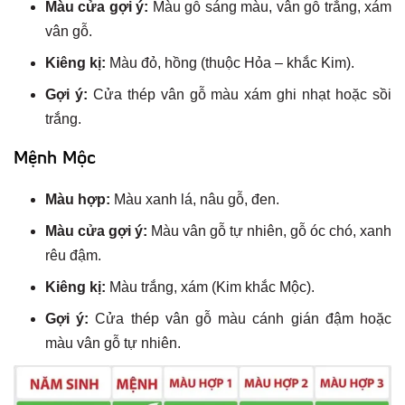
Màu cửa gợi ý:
Màu gỗ sáng màu, vân gỗ trắng, xám
vân gỗ.
Kiêng kị:
Màu đỏ, hồng (thuộc Hỏa – khắc Kim).
Gợi ý:
Cửa thép vân gỗ màu xám ghi nhạt hoặc sồi
trắng.
Mệnh Mộc
Màu hợp:
Màu xanh lá, nâu gỗ, đen.
Màu cửa gợi ý:
Màu vân gỗ tự nhiên, gỗ óc chó, xanh
rêu đậm.
Kiêng kị:
Màu trắng, xám (Kim khắc Mộc).
Gợi ý:
Cửa thép vân gỗ màu cánh gián đậm hoặc
màu vân gỗ tự nhiên.