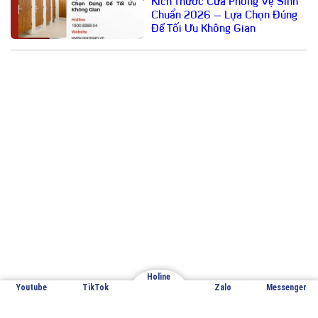
Kích Thước Cửa Phòng Vệ Sinh
Chuẩn 2026 – Lựa Chọn Đúng
Để Tối Ưu Không Gian
Email: cuathepgoonsan@gmail.com
Website: goonsan.vn
CÔNG TY CỔ PHẦN SẢN XUẤT &
THƯƠNG MẠI XNK GOONSAN
VPĐD: Đội 7 – Thượng Mỗ – Đan Phượng – Hà Nội
Holine
Youtube
TikTok
Zalo
Messenger
Nhà máy sản xuất 1: Đan Phượng – Hà Nội