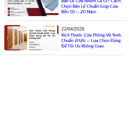
Bản Lề Cửa Nhôm Là Gì? Cách
Chọn Bản Lề Chuẩn Giúp Cửa
Bền 10 – 20 Năm
22/04/2026
Kích Thước Cửa Phòng Vệ Sinh
Chuẩn 2026 – Lựa Chọn Đúng
Để Tối Ưu Không Gian
Email: cuathepgoonsan@gmail.com
Website: goonsan.vn
CÔNG TY CỔ PHẦN SẢN XUẤT &