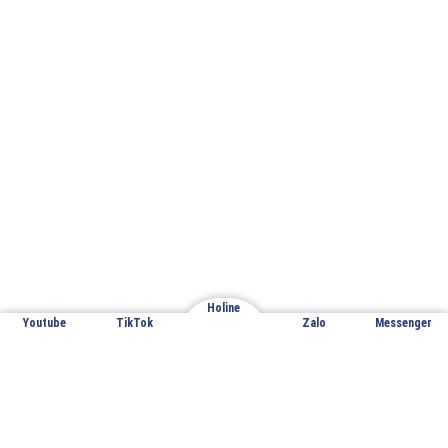
Email: cuathepgoonsan@gmail.com
Website: goonsan.vn
CÔNG TY CỔ PHẦN SẢN XUẤT &
THƯƠNG MẠI XNK GOONSAN
VPĐD: Đội 7 – Thượng Mỗ – Đan Phượng – Hà Nội
Holine
Youtube
TikTok
Zalo
Messenger
Nhà máy sản xuất 1: Đan Phượng – Hà Nội
Nhà máy sản xuất 2: Hoàng Xá – Thanh Thủy – Phú Thọ
Copyright 2023 © Goonsan