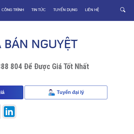
CÔNG TRÌNH
TIN TỨC
TUYỂN DỤNG
LIÊN HỆ
 BÁN NGUYỆT
888 804 Để Được Giá Tốt Nhất
iá
Tuyển đại lý