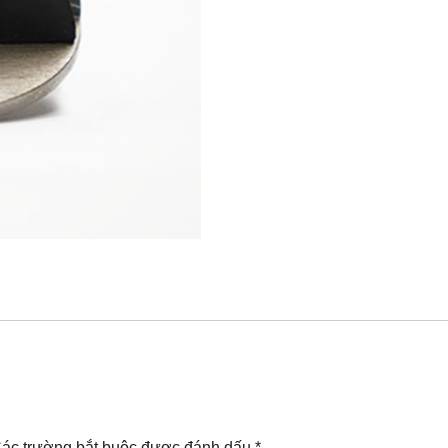
ác trường bắt buộc được đánh dấu
*