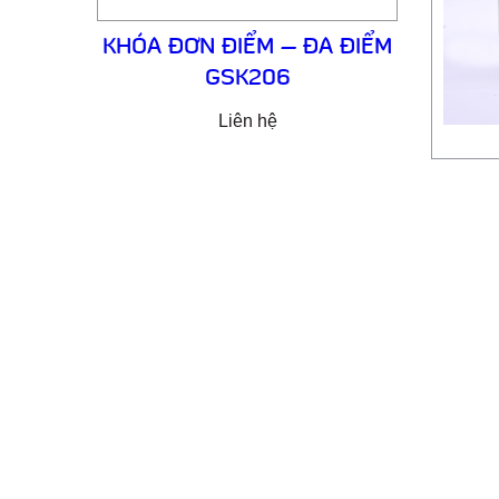
KHÓA ĐƠN ĐIỂM – ĐA ĐIỂM
GSK206
Liên hệ
CÔ
Email: cuathepgoonsan@gmail.com
Website: goonsan.vn