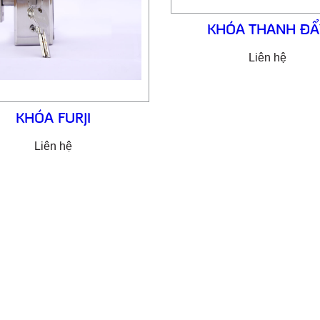
KHÓA THANH ĐẨ
Liên hệ
KHÓA FURJI
Liên hệ
NG TY CỔ PHẦN SẢN XUẤT & THƯƠNG 
XNK GOONSAN