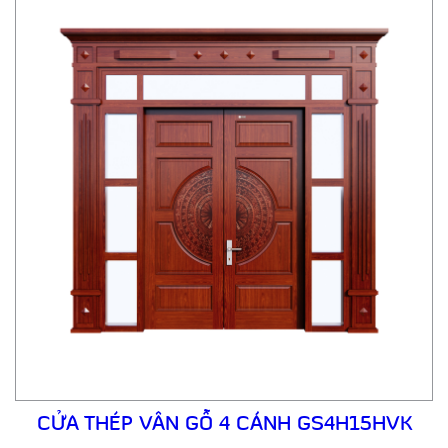
CỬA THÉP VÂN GỖ 4 CÁNH GS4H15HVK