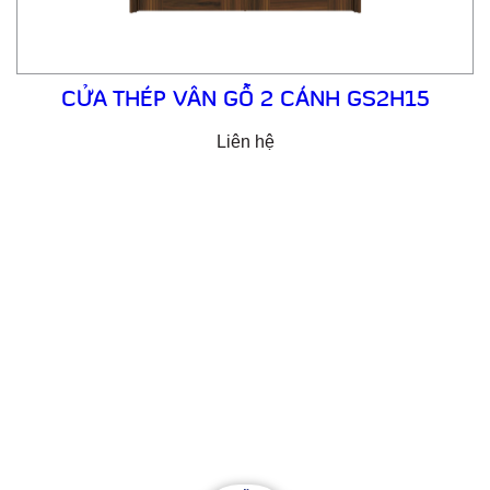
CỬA THÉP VÂN GỖ 2 CÁNH GS2H15
Liên hệ
Email: cuathepgoonsan@gmail.com
Website: goonsan.vn
CÔNG TY CỔ PHẦN SẢN XUẤT &
THƯƠNG MẠI XNK GOONSAN