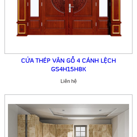
CỬA THÉP VÂN GỖ 4 CÁNH LỆCH
GS4H15H8K
Liên hệ