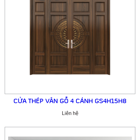
CỬA THÉP VÂN GỖ 4 CÁNH GS4H15H8
Liên hệ