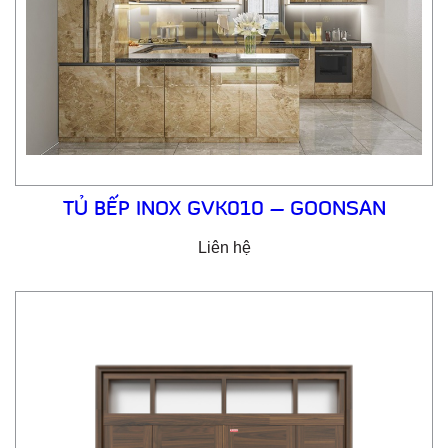
TỦ BẾP INOX GVK010 – GOONSAN
Liên hệ