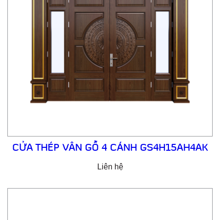
CỬA THÉP VÂN GỖ 4 CÁNH GS4H15AH4AK
Liên hệ