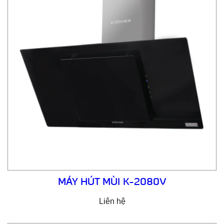
MÁY HÚT MÙI K-2080V
Liên hệ