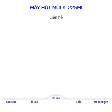
MÁY HÚT MÙI K-225MI
Liên hệ
Email: cuathepgoonsan@gmail.com
Website: goonsan.vn
CÔNG TY CỔ PHẦN SẢN XUẤT &
THƯƠNG MẠI XNK GOONSAN
VPĐD: Đội 7 – Thượng Mỗ – Đan Phượng – Hà Nội
Holine
Youtube
TikTok
Zalo
Messenger
Nhà máy sản xuất 1: Đan Phượng – Hà Nội