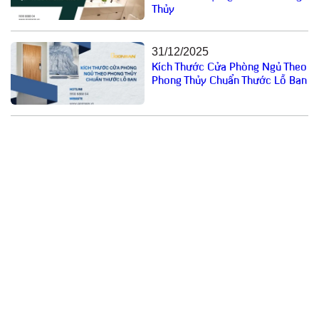
Thủy
31/12/2025
Kích Thước Cửa Phòng Ngủ Theo
Phong Thủy Chuẩn Thước Lỗ Ban
Email: cuathepgoonsan@gmail.com
Website: goonsan.vn
CÔNG TY CỔ PHẦN SẢN XUẤT &
THƯƠNG MẠI XNK GOONSAN