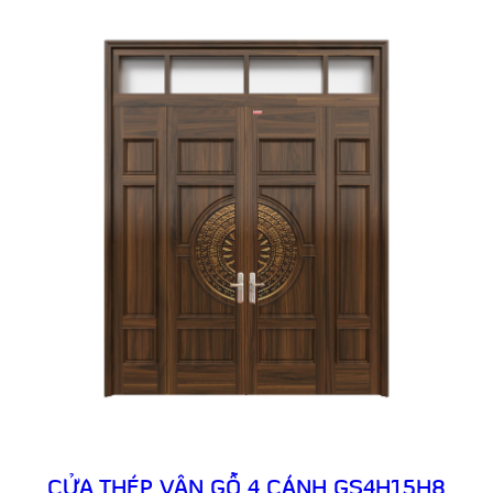
CỬA THÉP VÂN GỖ 4 CÁNH GS4H15H8