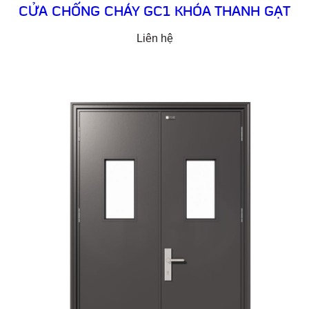
CỬA CHỐNG CHÁY GC1 KHÓA THANH GẠT
Liên hệ