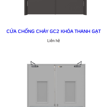
CỬA CHỐNG CHÁY GC2 KHÓA THANH GẠT
Liên hệ