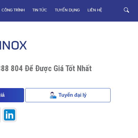
CÔNG TRÌNH
TIN TỨC
TUYỂN DỤNG
LIÊN HỆ
 INOX
888 804 Để Được Giá Tốt Nhất
iá
Tuyển đại lý