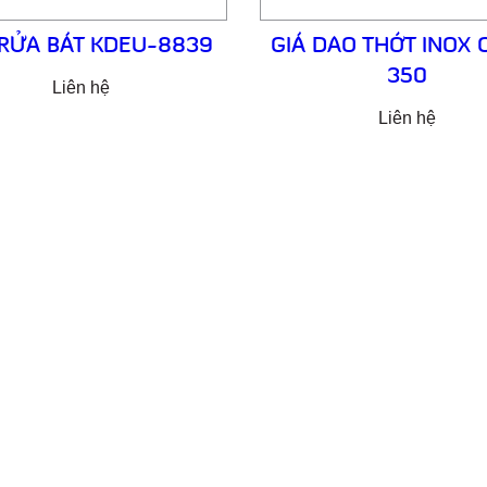
RỬA BÁT KDEU-8839
GIÁ DAO THỚT INOX 
350
Liên hệ
Liên hệ
NG TY CỔ PHẦN SẢN XUẤT & THƯƠNG 
XNK GOONSAN
VPĐD: Đội 7 – Thượng Mỗ – Đan Phượng – Hà Nội
Nhà máy sản xuất 1: Đan Phượng – Hà Nội
Nhà máy sản xuất 2: Hoàng Xá – Thanh Thủy – Phú Thọ