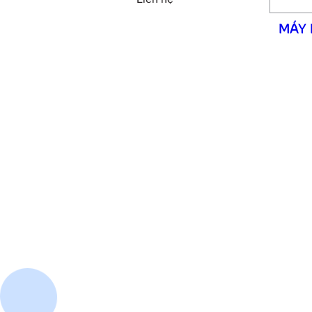
MÁY 
CÔ
Email: cuathepgoonsan@gmail.com
Website: goonsan.vn