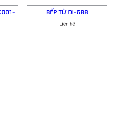
C001-
BẾP TỪ DI-688
Liên hệ
MẠI