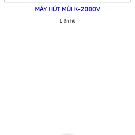
MÁY HÚT MÙI K-2080V
Liên hệ
Email: cuathepgoonsan@gmail.com
Website: goonsan.vn
CÔNG TY CỔ PHẦN SẢN XUẤT &
THƯƠNG MẠI XNK GOONSAN
VPĐD: Đội 7 – Thượng Mỗ – Đan Phượng – Hà Nội
Nhà máy sản xuất 1: Đan Phượng – Hà Nội