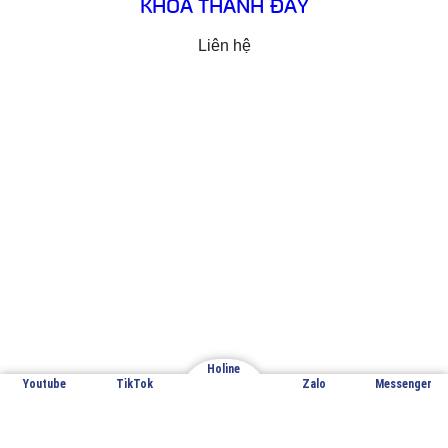
KHÓA THANH ĐẨY
Liên hệ
Email: cuathepgoonsan@gmail.com
Website: goonsan.vn
CÔNG TY CỔ PHẦN SẢN XUẤT &
THƯƠNG MẠI XNK GOONSAN
VPĐD: Đội 7 – Thượng Mỗ – Đan Phượng – Hà Nội
Holine
Youtube
TikTok
Zalo
Messenger
Nhà máy sản xuất 1: Đan Phượng – Hà Nội
Nhà máy sản xuất 2: Hoàng Xá – Thanh Thủy – Phú Thọ