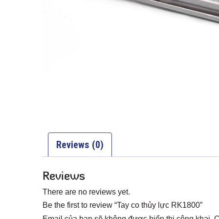
Reviews (0)
Reviews
There are no reviews yet.
Be the first to review “Tay co thủy lực RK1800”
Email của bạn sẽ không được hiển thị công khai.
C