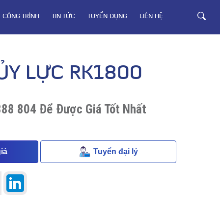
CÔNG TRÌNH
TIN TỨC
TUYỂN DỤNG
LIÊN HỆ
HỦY LỰC RK1800
888 804 Để Được Giá Tốt Nhất
iá
Tuyển đại lý