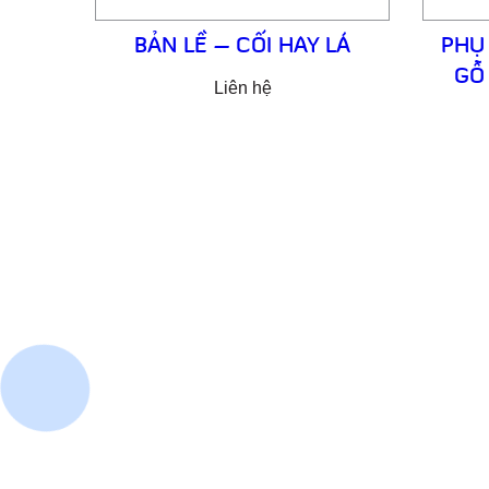
BẢN LỀ – CỐI HAY LÁ
PHỤ
GỖ
Liên hệ
CÔ
Email: cuathepgoonsan@gmail.com
Website: goonsan.vn