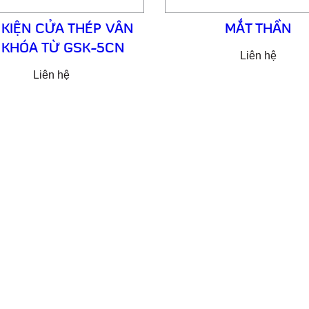
 KIỆN CỬA THÉP VÂN
MẮT THẦN
 KHÓA TỪ GSK-5CN
Liên hệ
Liên hệ
NG TY CỔ PHẦN SẢN XUẤT & THƯƠNG 
XNK GOONSAN
VPĐD: Đội 7 – Thượng Mỗ – Đan Phượng – Hà Nội
Nhà máy sản xuất 1: Đan Phượng – Hà Nội
Nhà máy sản xuất 2: Hoàng Xá – Thanh Thủy – Phú Thọ