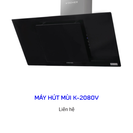
MÁY HÚT MÙI K-2080V
Liên hệ